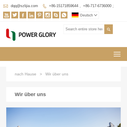

dqq@szlijia.com
+86-15171859644 、+86-717-6736000 ;









Deutsch


To
nach Hause
>
Wir über uns
Wir über uns