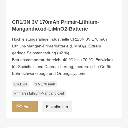
CR1/3N 3V 170mAh Primär-Lithium-
Mangandioxid-LiMnO2-Batterie
Hochleistungsfähige industrielle CR1/3N 3V 170mAh
Lithium-Mangan-Primärbatterie (LiMnO₂). Extrem
geringe Selbstentladung (≤2 %),
Betriebstemperaturbereich -40 °C bis +70 °C. Entwickelt
für Speicher- und Datensicherung, medizinische Geräte,
Bohrlochwerkzeuge und Ortungssysteme.
CR1/3N
3 V 170 mAh
Primäres Lithium-Mangandioxid

Email
Einzelheiten