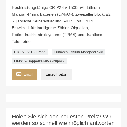
Hochleistungsfähige CR-P2 6V 1500mAh Lithium-
Mangan-Primärbatterien (LiMnO₂). Zweizellenblock, ≤2
% jährliche Selbstentladung, -40 °C bis +70 °C.
Entwickelt für intelligente Zähler, Ölquellen,
Reifendruckkontrollsysteme (TPMS) und drahtlose
Telemetrie.
CR-P2 6V 1500mAh
Primäres Lithium-Mangandioxid
LiMnO2-Doppelzellen-Akkupack

Email
Einzelheiten
Holen Sie sich den neuesten Preis? Wir
werden so schnell wie möglich antworten