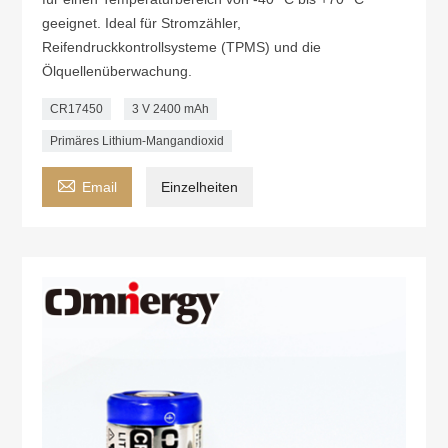
geeignet. Ideal für Stromzähler,
Reifendruckkontrollsysteme (TPMS) und die
Ölquellenüberwachung.
CR17450
3 V 2400 mAh
Primäres Lithium-Mangandioxid

Email
Einzelheiten