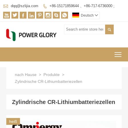

dqq@szlijia.com
+86-15171859644 、+86-717-6736000 ;









Deutsch


To
nach Hause
>
Produkte
>
Zylindrische CR-Lithiumbatteriezellen
Zylindrische CR-Lithiumbatteriezellen
heiß