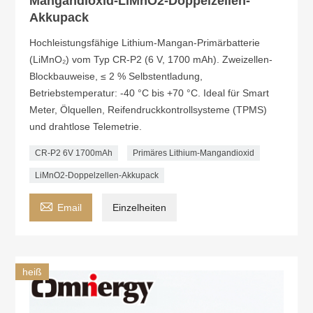
Mangandioxid-LiMnO2-Doppelzellen-
Akkupack
Hochleistungsfähige Lithium-Mangan-Primärbatterie
(LiMnO₂) vom Typ CR-P2 (6 V, 1700 mAh). Zweizellen-
Blockbauweise, ≤ 2 % Selbstentladung,
Betriebstemperatur: -40 °C bis +70 °C. Ideal für Smart
Meter, Ölquellen, Reifendruckkontrollsysteme (TPMS)
und drahtlose Telemetrie.
CR-P2 6V 1700mAh
Primäres Lithium-Mangandioxid
LiMnO2-Doppelzellen-Akkupack

Email
Einzelheiten
heiß