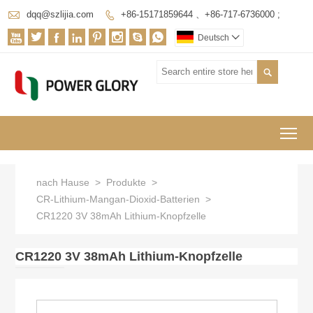

dqq@szlijia.com
+86-15171859644 、+86-717-6736000 ;









Deutsch


To
nach Hause
>
Produkte
>
CR-Lithium-Mangan-Dioxid-Batterien
>
CR1220 3V 38mAh Lithium-Knopfzelle
CR1220 3V 38mAh Lithium-Knopfzelle