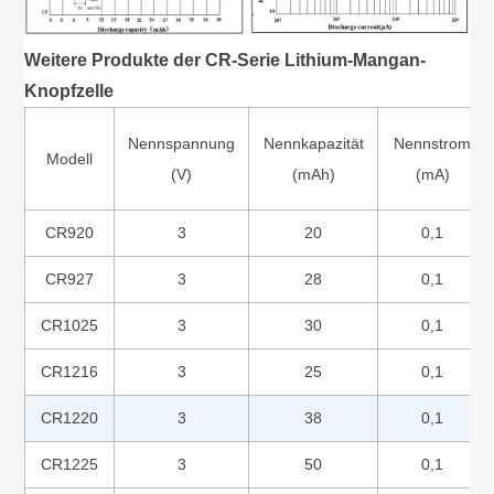
Weitere Produkte der CR-Serie
Lithium-Mangan-
Knopfzelle
Nennspannung
Nennkapazität
Nennstrom
Modell
(V)
(mAh)
(mA)
CR920
3
20
0,1
CR927
3
28
0,1
CR1025
3
30
0,1
CR1216
3
25
0,1
CR1220
3
38
0,1
CR1225
3
50
0,1