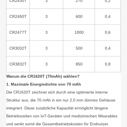
CR2430T
3
270
0,2
CR2450T
3
600
0,4
CR2477T
3
1000
0,6
CR3032T
3
500
0,4
CR3832T
3
850
0,8
Warum die CR1620T (70mAh) wählen?
1. Maximale Energiedichte von 70 mAh
Die CR1620T zeichnet sich durch eine optimierte interne
Struktur aus, die 70 mAh in ein nur 2,0 mm dünnes Gehäuse
integriert. Diese zusätzliche Kapazität ermöglicht längere
Betriebszeiten von IoT-Geräten und medizinischen Wearables
und senkt somit die Gesamtbetriebskosten für Endnutzer.