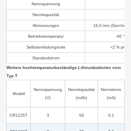
Nennspannung
3
Nennkapazität
70
Abmessungen
16,0 mm (Durchmes
Betriebstemperatur
-40 °C 
Selbstentladungsrate
<2 % pro J
Standardstrom
0,
Weitere hochtemperaturbeständige Lithiumbatterien vom
Typ T
Nennspannung
Nennkapazität
Nennstrom
Modell
D
(V)
(mAh)
(mA)
CR1225T
3
50
0,1