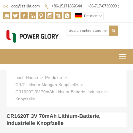

dqq@szlijia.com
+86-15171859644 、+86-717-6736000 ;









Deutsch


To
nach Hause
>
Produkte
>
CR/T Lithium-Mangan-Knopfzelle
>
CR1620T 3V 70mAh Lithium-Batterie, industrielle
Knopfzelle
CR1620T 3V 70mAh Lithium-Batterie,
industrielle Knopfzelle