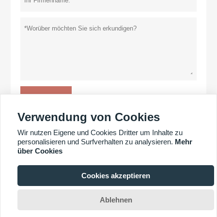
einreichen
Datenschutz-Bestimmungen
Verwendung von Cookies
Wir nutzen Eigene und Cookies Dritter um Inhalte zu
personalisieren und Surfverhalten zu analysieren.
Mehr
MEHR PRODUKTE
über Cookies
MEHR DIENSTLEISTUNGEN
Cookies akzeptieren
Ablehnen
Copyright © YICHANG POWER GLORY TECHNOLOGY CO., LTD.